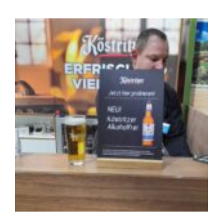
Zeige
grösseres
Bild