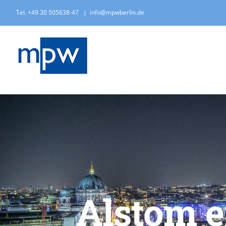
Zum
Tel. +49 30 505638-47
|
info@mpwberlin.de
Inhalt
springen
Alstom e