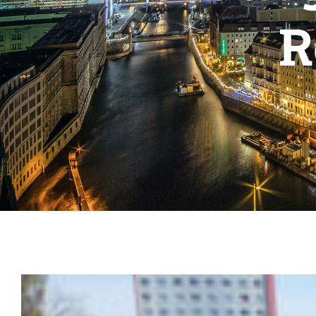
R
Zeige
grösseres