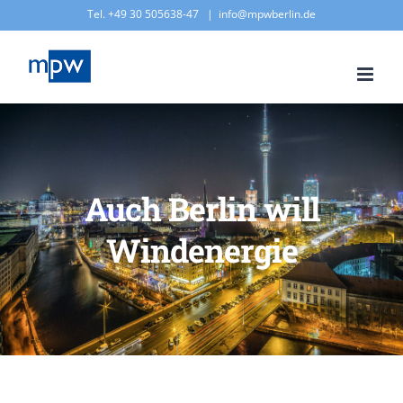
Zum
Tel. +49 30 505638-47
|
info@mpwberlin.de
Inhalt
springen
Auch Berlin will
Windenergie