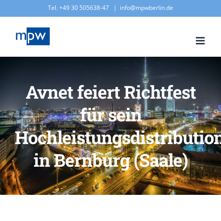
Zum
Tel. +49 30 505638-47
|
info@mpwberlin.de
Inhalt
springen
Avnet feiert Richtfest
für sein
Hochleistungsdistributi
in Bernburg (Saale)