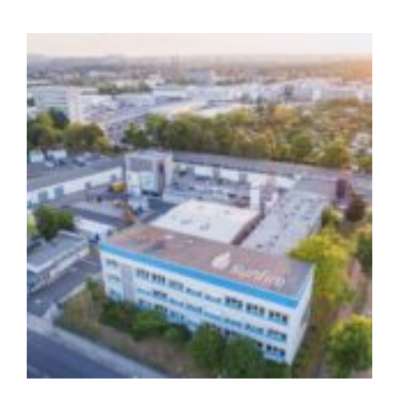
Zeige
grösseres
Bild