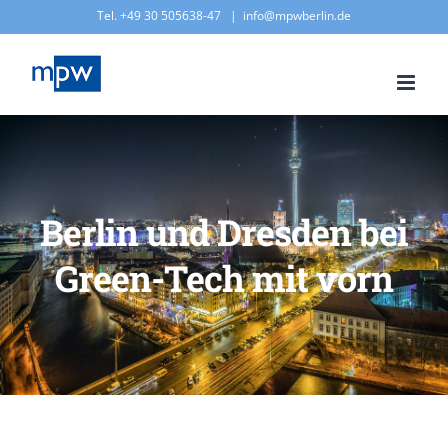
Zum
Tel. +49 30 505638-47
|
info@mpwberlin.de
Inhalt
springen
Berlin und Dresden bei
Green-Tech mit vorn