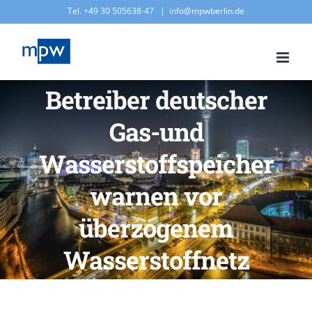
Zum
Tel. +49 30 505638-47
|
info@mpwberlin.de
Inhalt
springen
Betreiber deutscher
Gas-und
Wasserstoffspeicher
warnen vor
überzogenem
Wasserstoffnetz