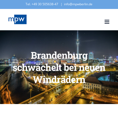
Zum
Tel. +49 30 505638-47
|
info@mpwberlin.de
Inhalt
springen
Brandenburg
schwächelt bei neuen
Windrädern