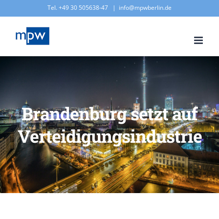
Zum
Tel. +49 30 505638-47
|
info@mpwberlin.de
Inhalt
springen
Brandenburg setzt auf
Verteidigungsindustrie