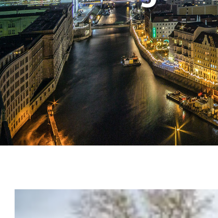
Zeige
grösseres