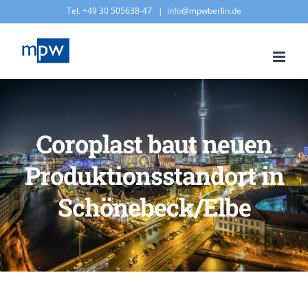
Zum
Tel. +49 30 505638-47
|
info@mpwberlin.de
Inhalt
springen
Coroplast baut neuen
Produktionsstandort in
Schönebeck/Elbe