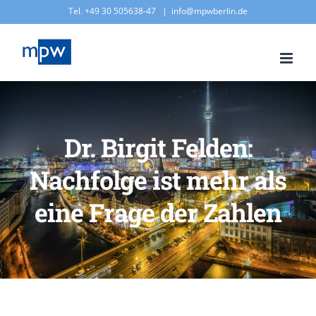
Zum
Tel. +49 30 505638-47
|
info@mpwberlin.de
Inhalt
springen
Dr. Birgit Felden:
Nachfolge ist mehr als
eine Frage der Zahlen