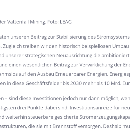
r Vattenfall Mining. Foto: LEAG
ten unseren Beitrag zur Stabilisierung des Stromsystems
un. Zugleich treiben wir den historisch beispiellosen Umba
d unserer strategischen Neuausrichtung die ambitioniert
und einen wesentlichen Beitrag zur Verwirklichung der En
nahmslos auf den Ausbau Erneuerbarer Energien, Energies
en in diese Geschäftsfelder bis 2030 mehr als 10 Mrd. Eur
n – sind diese Investitionen jedoch nur dann möglich, we
htigsten drei Punkte dabei sind: Investitionsanreize für n
and weiterhin steuerbare gesicherte Stromerzeugungskap
strukturen, die sie mit Brennstoff versorgen. Deshalb mu