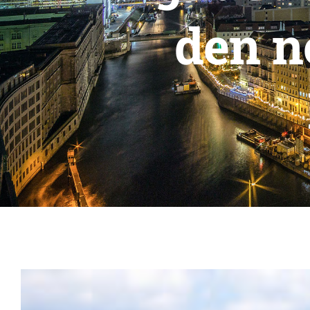
den n
Zeige
grösseres