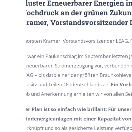
Cluster Erneuerbarer Energien i
Hochdruck an der grünen Zukunf
Kramer
, Vorstandsvorsitzender
Thorsten Kramer, Vorstandsvorsitzender LEAG. 
Es war ein Paukenschlag im September letzten Ja
erneuerbaren Stromerzeugung vor, verbunden m
LEAG – bis dato einer der größten Braunkohleve
Lausitz und Teilen Ostdeutschlands an.
Ein Vorh
Lob und Anerkennung erhielten wir von allen Sei
Der Plan ist so einfach wie brillant: Für un
Windenergieanlagen mit einer Kapazität von 
verknüpft und so als gesicherte Leistung verfü