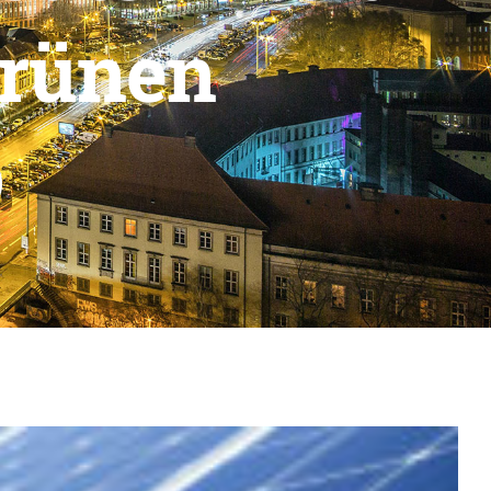
grünen
b