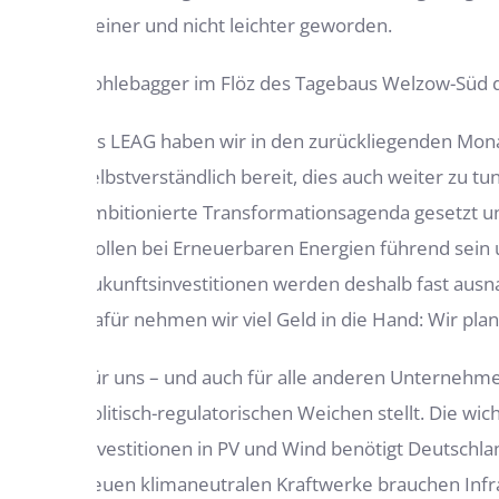
kleiner und nicht leichter geworden.
Kohlebagger im Flöz des Tagebaus Welzow-Süd de
Als LEAG haben wir in den zurückliegenden Mona
selbstverständlich bereit, dies auch weiter zu t
ambitionierte Transformationsagenda gesetzt un
wollen bei Erneuerbaren Energien führend sein 
Zukunftsinvestitionen werden deshalb fast aus
Dafür nehmen wir viel Geld in die Hand: Wir plan
Für uns – und auch für alle anderen Unternehme
politisch-regulatorischen Weichen stellt. Die wic
Investitionen in PV und Wind benötigt Deutschl
neuen klimaneutralen Kraftwerke brauchen Infra