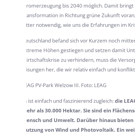
Stromerzeugung bis 2040 möglich. Damit bringt 
Transformation in Richtung grüne Zukunft vora
bitter notwendig, wie uns die Erfahrungen im Kr
Deutschland befand sich vor Kurzem noch mitten
extreme Höhen gestiegen und setzen damit Unte
Wirtschaftskrise zu verhindern, muss die Versor
Lösungen her, die wir relativ einfach und konfli
LEAG PV-Park Welzow III. Foto: LEAG
Es ist einfach und faszinierend zugleich:
die LEA
mehr als 30.000 Hektar. Sie sind ein Fläche
Mensch und Umwelt. Darüber hinaus bieten si
Nutzung von Wind und Photovoltaik. Ein weit