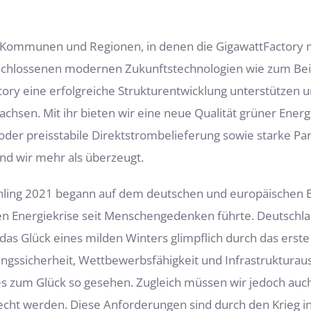
 Kommunen und Regionen, in denen die GigawattFactory m
chlossenen modernen Zukunftstechnologien wie zum Beis
ory eine erfolgreiche Strukturentwicklung unterstützen un
chsen. Mit ihr bieten wir eine neue Qualität grüner Ener
der preisstabile Direktstrombelieferung sowie starke Par
nd wir mehr als überzeugt.
Frühling 2021 begann auf dem deutschen und europäischen 
ten Energiekrise seit Menschengedenken führte. Deutschla
 das Glück eines milden Winters glimpflich durch das ers
gungssicherheit, Wettbewerbsfähigkeit und Infrastruktura
 dies zum Glück so gesehen. Zugleich müssen wir jedoch auc
ht werden. Diese Anforderungen sind durch den Krieg in d