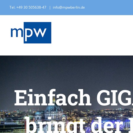
Zum
Tel. +49 30 505638-47
|
info@mpwberlin.de
Inhalt
springen
Einfach GI
bringt der