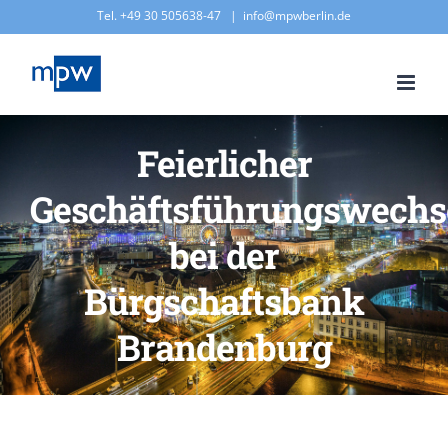
Zum
Tel. +49 30 505638-47
|
info@mpwberlin.de
Inhalt
springen
Feierlicher
Geschäftsführungswechs
bei der
Bürgschaftsbank
Brandenburg