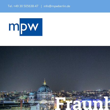
Zum
Tel. +49 30 505638-47
|
info@mpwberlin.de
Inhalt
springen
Fraunh