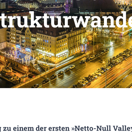
trukturwand
g zu einem der ersten »Netto-Null Valle