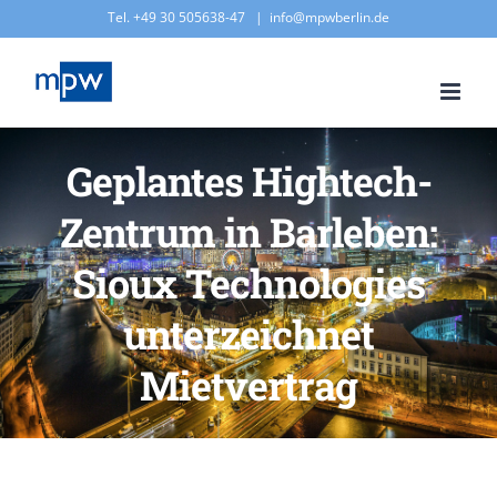
Zum
Tel. +49 30 505638-47
|
info@mpwberlin.de
Inhalt
springen
Geplantes Hightech-
Zentrum in Barleben:
Sioux Technologies
unterzeichnet
Mietvertrag