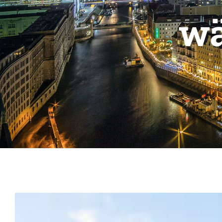
wä
Zeige
grösseres