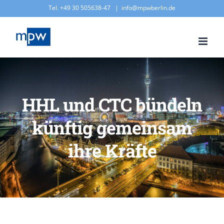
Zum
Tel. +49 30 505638-47
|
info@mpwberlin.de
Inhalt
springen
HHL und CTC bündeln
künftig gemeinsam
ihre Kräfte