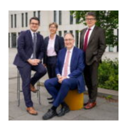
Zeige
grösseres
Bild