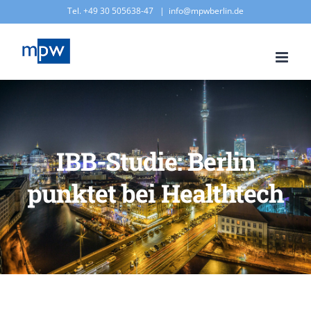
Zum
Tel. +49 30 505638-47
|
info@mpwberlin.de
Inhalt
springen
IBB-Studie: Berlin
punktet bei Healthtech