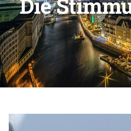
Die Stimmu
Zeige
grösseres