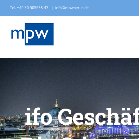
Zum
Tel. +49 30 505638-47
|
info@mpwberlin.de
Inhalt
springen
ifo Geschä