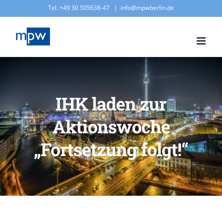
Zum
Tel. +49 30 505638-47
|
info@mpwberlin.de
Inhalt
springen
IHK laden zur
Aktionswoche
„Fortsetzung folgt!“