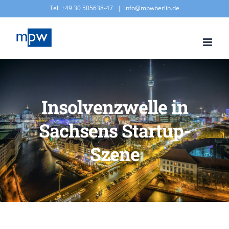
Zum
Tel. +49 30 505638-47
|
info@mpwberlin.de
Inhalt
springen
Insolvenzwelle in
Sachsens Startup-
Szene