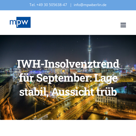
Zum
Tel. +49 30 505638-47
|
info@mpwberlin.de
Inhalt
springen
IWH-Insolvenztrend
für September: Lage
stabil, Aussicht trüb