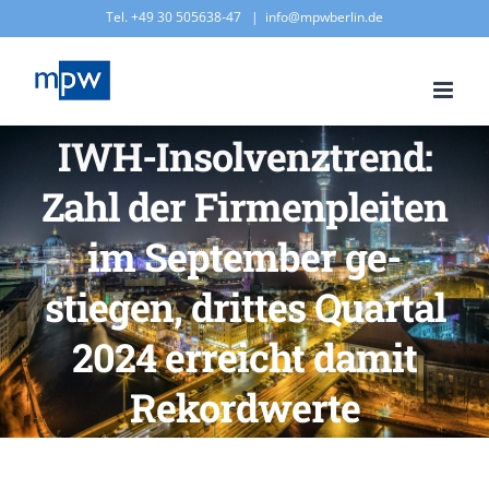
Zum
Tel. +49 30 505638-47
|
info@mpwberlin.de
Inhalt
springen
IWH-Insolvenztrend:
Zahl der Firmenpleiten
im September ge­
stiegen, drittes Quartal
2024 erreicht damit
Rekordwerte