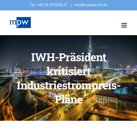
Zum
Tel. +49 30 505638-47
|
info@mpwberlin.de
Inhalt
springen
IWH-Präsident
kritisiert
Industriestrompreis-
Pläne