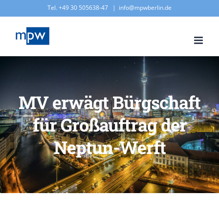
Zum
Tel. +49 30 505638-47
|
info@mpwberlin.de
Inhalt
springen
MV erwägt Bürgschaft
für Großauftrag der
Neptun-Werft