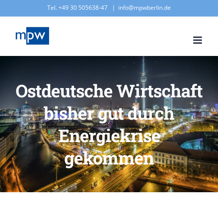
Zum
Tel. +49 30 505638-47
|
info@mpwberlin.de
Inhalt
springen
Ostdeutsche Wirtschaft
bisher gut durch
Energiekrise
gekommen