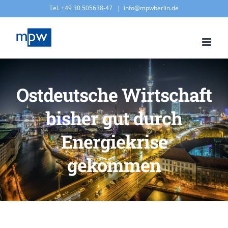
Zum
Tel. +49 30 505638-47
|
info@mpwberlin.de
Inhalt
springen
Ostdeutsche Wirtschaft
bisher gut durch
Energiekrise
gekommen