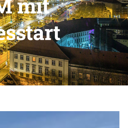
 mit
esstart