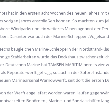
H hat in den ersten acht Wochen des neuen Jahres mit
des vorigen Jahres anschließen können. So machten zum Ja
ffshore-Windparks und ein weiteres Minenjagdboot der De
ben. Darunter war auch der Marine-Schlepper „Vogelsand“
sechs baugleichen Marine-Schleppern der Nordstrand-Klas
ndige Stahlarbeiten wurde das Deckshaus zwischenzeitlic
 der Deutschen Marine hat TAMSEN MARITIM bereits vier w
 als Reparaturwerft gefragt, so auch in der Sofort-Insta
n Marinearsenal Warnowwerft, seit dort die ersten Doc
n der Werft abgeliefert worden waren, laufen gegenwär
entwickelten Behörden-, Marine- und Spezialschiffen lang