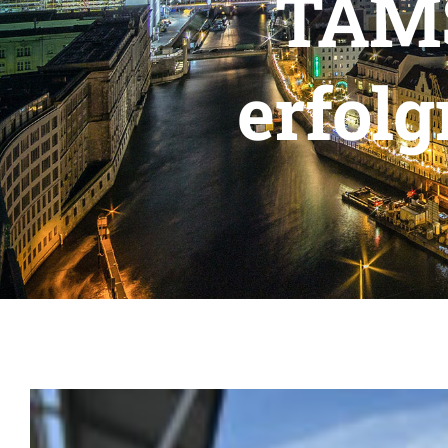
TAM
erfolg
Zeige
grösseres