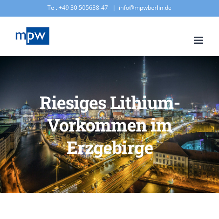
Zum
Tel. +49 30 505638-47
|
info@mpwberlin.de
Inhalt
springen
Riesiges Lithium-
Vorkommen im
Erzgebirge