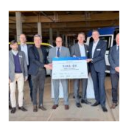
Zeige
grösseres
Bild