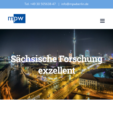
Zum
Tel. +49 30 505638-47
|
info@mpwberlin.de
Inhalt
springen
Sächsische Forschung
exzellent