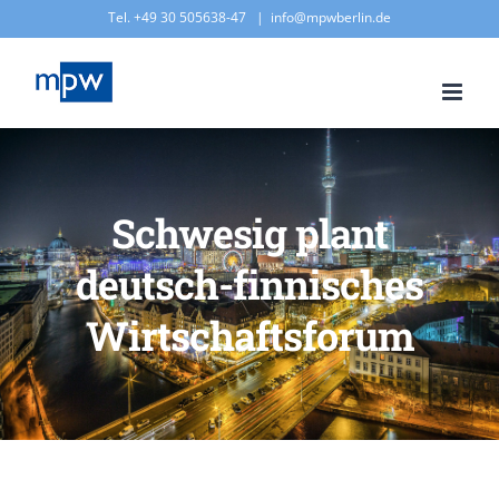
Zum
Tel. +49 30 505638-47
|
info@mpwberlin.de
Inhalt
springen
Schwesig plant
deutsch-finnisches
Wirtschaftsforum