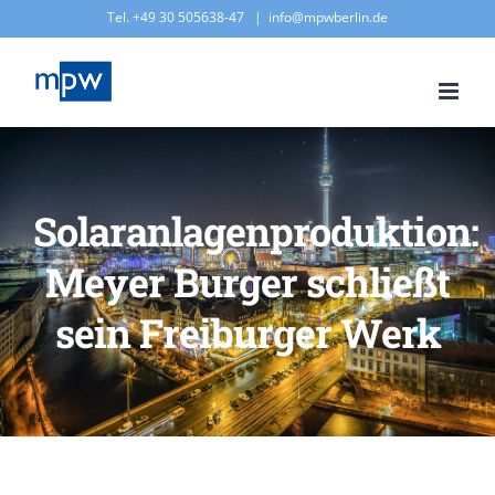
Zum
Tel. +49 30 505638-47
|
info@mpwberlin.de
Inhalt
springen
Solaranlagenproduktion:
Meyer Burger schließt
sein Freiburger Werk