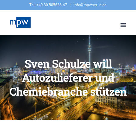
Zum
Tel. +49 30 505638-47
|
info@mpwberlin.de
Inhalt
springen
Sven Schulze will
Autozulieferer und
Chemiebranche stützen