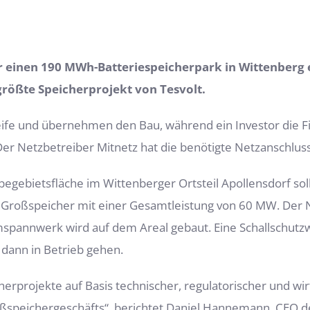
einen 190 MWh-Batteriespeicherpark in Wittenberg e
größte Speicherprojekt von Tesvolt.
reife und übernehmen den Bau, während ein Investor die F
Der Netzbetreiber Mitnetz hat die benötigte Netzanschluss
ebietsfläche im Wittenberger Ortsteil Apollensdorf soll
 Großspeicher mit einer Gesamtleistung von 60 MW. Der 
spannwerk wird auf dem Areal gebaut. Eine Schallschut
 dann in Betrieb gehen.
erprojekte auf Basis technischer, regulatorischer und wirts
oßspeichergeschäfts“, berichtet Daniel Hannemann, CEO d