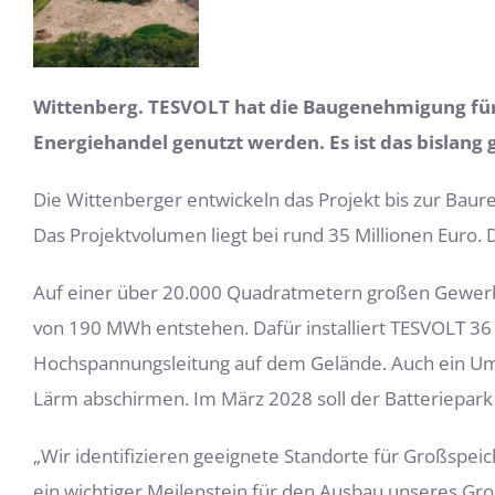
Wittenberg. TESVOLT hat die Baugenehmigung für 
Energiehandel genutzt werden. Es ist
das bislang 
Die Wittenberger entwickeln das Projekt bis zur Bau
Das Projektvolumen liegt bei rund 35 Millionen Euro. 
Auf einer über 20.000 Quadratmetern großen Gewerbeg
von 190 MWh entstehen. Dafür installiert TESVOLT 36
Hochspannungsleitung auf dem Gelände. Auch ein Um
Lärm abschirmen. Im März 2028 soll der Batteriepark
„Wir identifizieren geeignete Standorte für Großspeich
ein wichtiger Meilenstein für den Ausbau unseres Gr