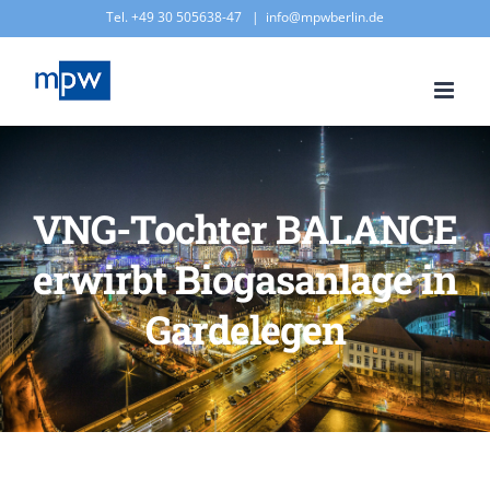
Zum
Tel. +49 30 505638-47
|
info@mpwberlin.de
Inhalt
springen
VNG-Tochter BALANCE
erwirbt Biogasanlage in
Gardelegen