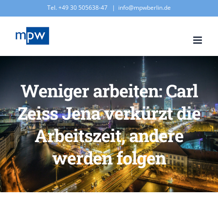
Zum
Tel. +49 30 505638-47
|
info@mpwberlin.de
Inhalt
springen
Weniger arbeiten: Carl
Zeiss Jena verkürzt die
Arbeitszeit, andere
werden folgen