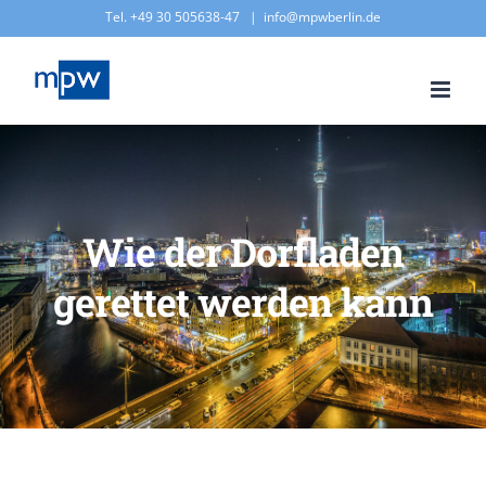
Zum
Tel. +49 30 505638-47
|
info@mpwberlin.de
Inhalt
springen
Wie der Dorfladen
gerettet werden kann