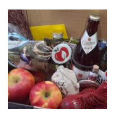
Zeige
grösseres
Bild