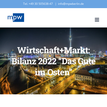
Zum
Tel. +49 30 505638-47
|
info@mpwberlin.de
Inhalt
springen
Wirtschaft+Markt:
Bilanz 2022 “Das Gute
im Osten”