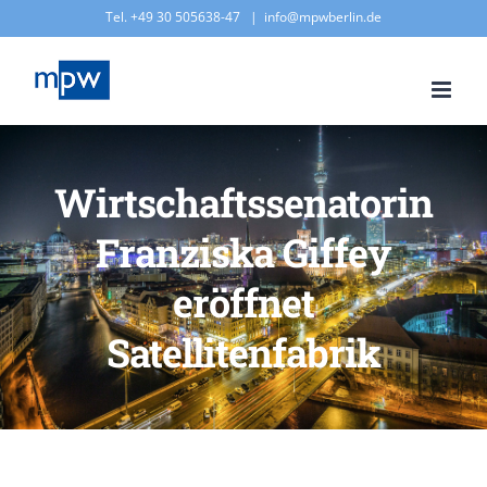
Zum
Tel. +49 30 505638-47
|
info@mpwberlin.de
Inhalt
springen
Wirtschaftssenatorin
Franziska Giffey
eröffnet
Satellitenfabrik