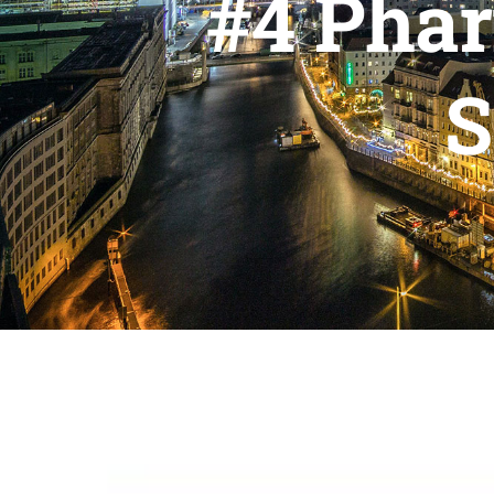
#4 Phar
S
Zeige
grösseres