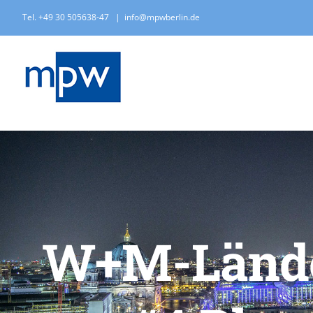
Zum
Tel. +49 30 505638-47
|
info@mpwberlin.de
Inhalt
springen
W+M-Länder