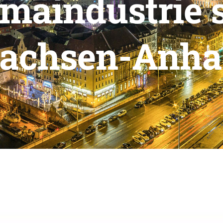
maindustrie s
achsen-Anha