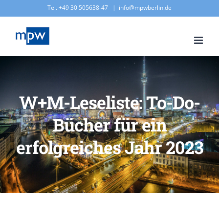
Zum
Tel. +49 30 505638-47
|
info@mpwberlin.de
Inhalt
springen
W+M-Leseliste: To-Do-
Bücher für ein
erfolgreiches Jahr 2023