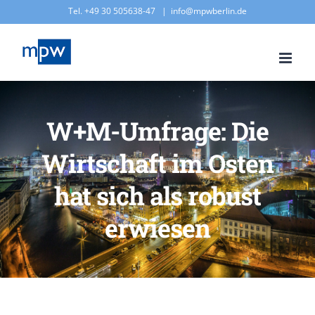
Zum
Tel. +49 30 505638-47
|
info@mpwberlin.de
Inhalt
springen
W+M-Umfrage: Die
Wirtschaft im Osten
hat sich als robust
erwiesen