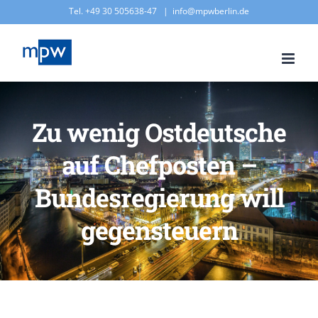
Zum
Tel. +49 30 505638-47
|
info@mpwberlin.de
Inhalt
springen
Zu wenig Ostdeutsche
auf Chefposten –
Bundesregierung will
gegensteuern