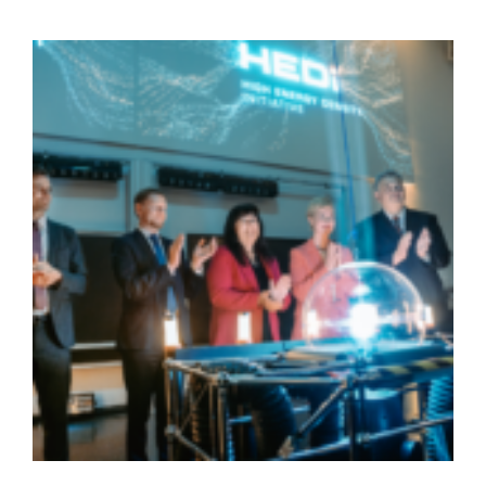
Zeige
grösseres
Bild