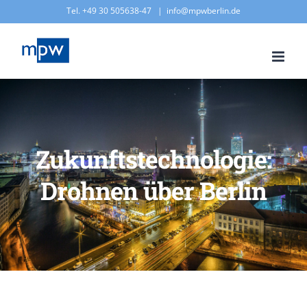
Zum
Tel. +49 30 505638-47
|
info@mpwberlin.de
Inhalt
springen
Zukunftstechnologie:
Drohnen über Berlin