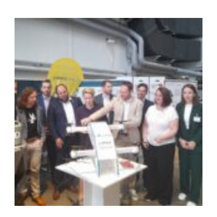
Zeige
grösseres
Bild